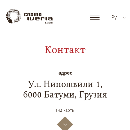
Ру
Контакт
адрес
Ул. Ниношвили 1,
6000 Батуми, Грузия
вид карты